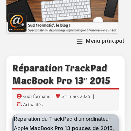
Skip
to
content
Menu principal
Réparation TrackPad
MacBook Pro 13″ 2015
Auteur/autrice
Publication
sud1formatic
31 mars 2025
de
publiée :
Post
Actualités
la
category:
publication :
Réparation du TrackPad d’un ordinateur
Apple
MacBook Pro 13 pouces de 2015
,