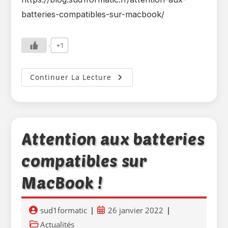
batteries-compatibles-sur-macbook/
+1
Sud
Continuer La Lecture
1Formatic’
Répare
Aussi
Votre
Ordinateur
Apple…
Attention aux batteries
compatibles sur
MacBook !
Auteur/autrice
Publication
sud1formatic
26 janvier 2022
de
publiée :
Post
Actualités