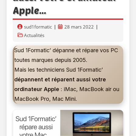
Apple…
Auteur/autrice
Publication
sud1formatic
28 mars 2022
de
publiée :
Post
Actualités
la
category:
publication :
Sud 1Formatic’ dépanne et répare vos PC
toutes marques depuis 2005.
Mais les techniciens Sud 1Formatic’
dépannent et réparent aussi votre
ordinateur Apple
: iMac, MacBook air ou
MacBook Pro, Mac Mini.