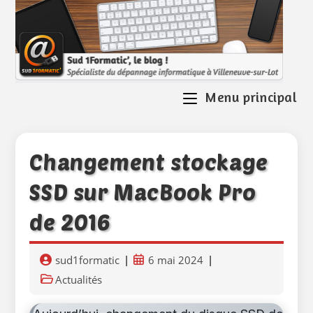
Skip
to
content
Menu principal
Changement stockage
SSD sur MacBook Pro
de 2016
Auteur/autrice
Publication
sud1formatic
6 mai 2024
de
publiée :
Post
Actualités
la
category:
publication :