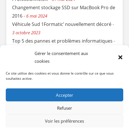
Changement stockage SSD sur MacBook Pro de
2016
6 mai 2024
Véhicule Sud 1Formatic’ nouvellement décoré
3 octobre 2023
Top 5 des pannes et problèmes informatiques
11 avril 2023
Gérer le consentement aux
Sauvetage express d’une Clé USB cassée…
6
cookies
mars 2023
Ce site utilise des cookies et vous donne le contrôle sur ce que vous
Remplir votre déclaration de revenus pour le
souhaitez active.
crédit d’impôts
3 mai 2022
Accepter
Refuser
SARL SUD 1FORMATIC' |
Siège social : Place Paul Weil -
Voir les préférences
47300 Villeneuve-sur-Lot
|
Mentions légales
|
www.sud1formatic.fr
| © sarl Sud 1Formatic' 2005-2025