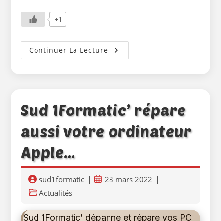
+1
Top
Continuer La Lecture
5
Des
Pannes
Et
Problèmes
Informatiques
Sud 1Formatic’ répare
aussi votre ordinateur
Apple…
Auteur/autrice
Publication
sud1formatic
28 mars 2022
de
publiée :
Post
Actualités
la
category:
publication :
Sud 1Formatic’ dépanne et répare vos PC