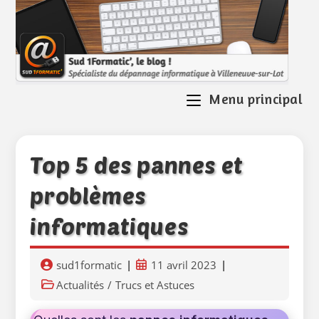
Skip
to
content
Menu principal
Top 5 des pannes et
problèmes
informatiques
Auteur/autrice
Publication
sud1formatic
11 avril 2023
de
publiée :
Post
Actualités
/
Trucs et Astuces
la
category:
publication :