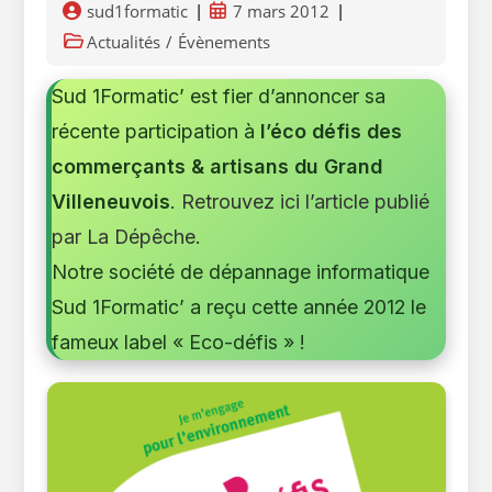
Auteur/autrice
Publication
sud1formatic
7 mars 2012
de
publiée :
Post
Actualités
/
Évènements
la
category:
publication :
Sud 1Formatic’ est fier d’annoncer sa
récente participation à
l’éco défis des
commerçants & artisans du Grand
Villeneuvois
.
Retrouvez ici l’article publié
par La Dépêche
.
Notre société de dépannage informatique
Sud 1Formatic’ a reçu cette année 2012 le
fameux label « Eco-défis » !