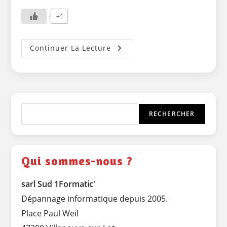
+1
Eco-
Continuer La Lecture
Défis
Des
Commerçants
&
Artisans
Du
Grand
Villeneuvois
Rechercher
(mars
RECHERCHER
2012)
Qui sommes-nous ?
sarl Sud 1Formatic'
Dépannage informatique depuis 2005.
Place Paul Weil