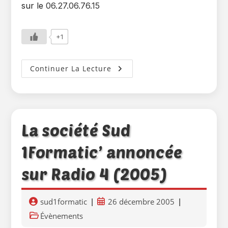
sur le
06.27.06.76.15
+1
La
Continuer La Lecture
Société
Sud
1Formatic’
Dans
Le
Petit
Journal
(2006)
La société Sud
1Formatic’ annoncée
sur Radio 4 (2005)
Auteur/autrice
Publication
sud1formatic
26 décembre 2005
de
publiée :
Post
Évènements
la
category: