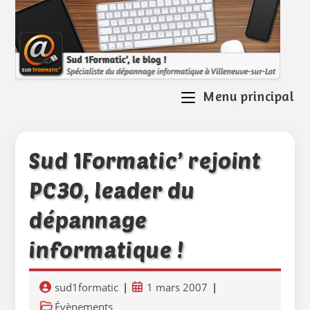
Skip
to
content
Menu principal
Sud 1Formatic’ rejoint
PC30, leader du
dépannage
informatique !
Auteur/autrice
Publication
sud1formatic
1 mars 2007
de
publiée :
Post
Évènements