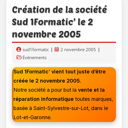
4
(2005)
Création de la société
Sud 1Formatic’ le 2
novembre 2005
Auteur/autrice
Publication
sud1formatic
2 novembre 2005
de
publiée :
Post
Évènements
la
category:
publication :
Sud 1Formatic’ vient tout juste d’être
créée le 2 novembre 2005.
Notre société a pour but la
vente et la
réparation informatique
toutes marques,
basée à Saint-Sylvestre-sur-Lot, dans le
Lot-et-Garonne.