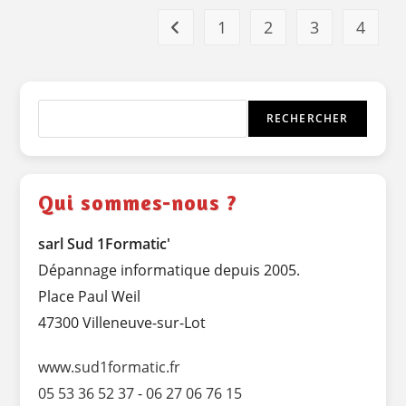
Le
2
1
2
3
4
Go to the previous page
Novembre
2005
Rechercher
RECHERCHER
Qui sommes-nous ?
sarl Sud 1Formatic'
Dépannage informatique depuis 2005.
Place Paul Weil
47300 Villeneuve-sur-Lot
www.sud1formatic.fr
05 53 36 52 37
-
06 27 06 76 15