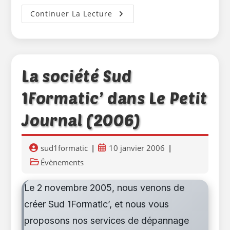
Sud
Continuer La Lecture
1Formatic’
Rejoint
PC30,
Leader
Du
Dépannage
Informatique
!
La société Sud
1Formatic’ dans Le Petit
Journal (2006)
Auteur/autrice
Publication
sud1formatic
10 janvier 2006
de
publiée :
Post
Évènements
la
category:
publication :
Le 2 novembre 2005, nous venons de
créer Sud 1Formatic’, et nous vous
proposons nos services de dépannage