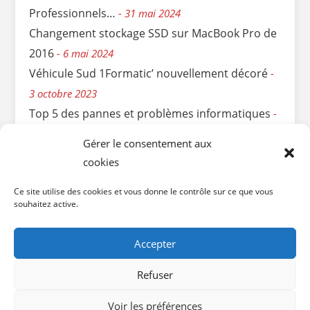
Professionnels…
31 mai 2024
Changement stockage SSD sur MacBook Pro de
2016
6 mai 2024
Véhicule Sud 1Formatic’ nouvellement décoré
3 octobre 2023
Top 5 des pannes et problèmes informatiques
11 avril 2023
Gérer le consentement aux
Sauvetage express d’une Clé USB cassée…
6
cookies
mars 2023
Ce site utilise des cookies et vous donne le contrôle sur ce que vous
Remplir votre déclaration de revenus pour le
souhaitez active.
crédit d’impôts
3 mai 2022
Accepter
Refuser
SARL SUD 1FORMATIC' |
Siège social : Place Paul Weil -
Voir les préférences